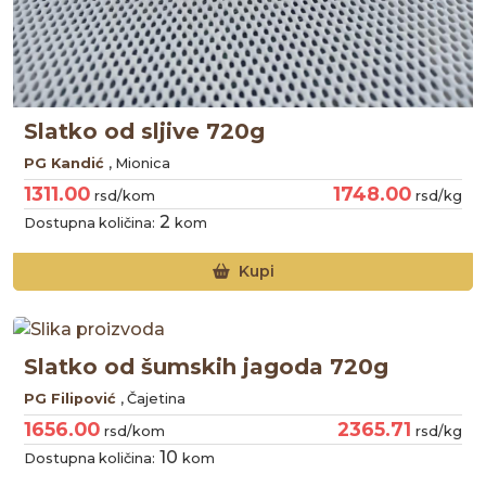
Slatko od sljive 720g
PG Kandić
, Mionica
1311.00
1748.00
rsd/kom
rsd/kg
2
Dostupna količina:
kom
Kupi
Slatko od šumskih jagoda 720g
PG Filipović
, Čajetina
1656.00
2365.71
rsd/kom
rsd/kg
10
Dostupna količina:
kom