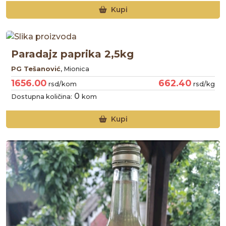
Kupi
Paradajz paprika 2,5kg
PG Tešanović
, Mionica
1656.00
662.40
rsd/kom
rsd/kg
0
Dostupna količina:
kom
Kupi