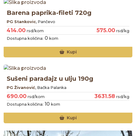
Barena paprika-fileti 720g
PG Stankovic
, Pančevo
414.00
575.00
rsd/kom
rsd/kg
0
Dostupna količina:
kom
Kupi
Sušeni paradajz u ulju 190g
PG Živanović
, Bačka Palanka
690.00
3631.58
rsd/kom
rsd/kg
10
Dostupna količina:
kom
Kupi