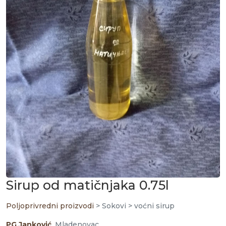
Sirup od matičnjaka 0.75l
Poljoprivredni proizvodi
> Sokovi > voćni sirup
PG Janković
, Mladenovac