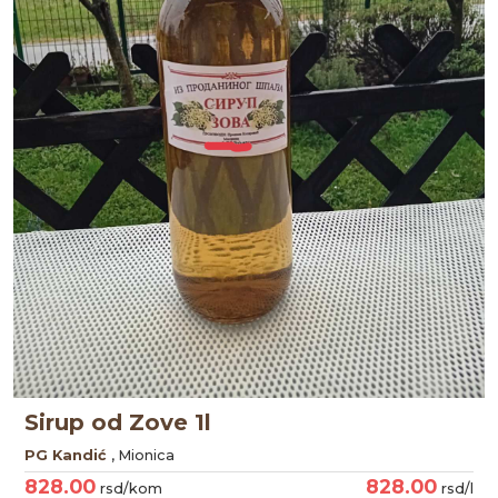
Sirup od Zove 1l
PG Kandić
, Mionica
828.00
828.00
rsd/kom
rsd/l