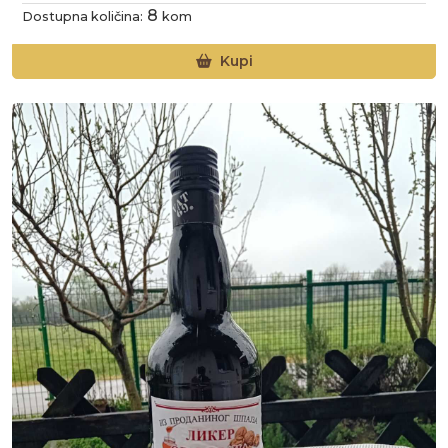
8
Dostupna količina:
kom
Kupi