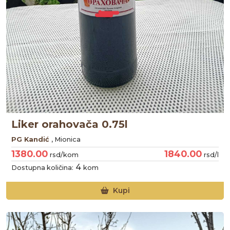
Liker orahovača 0.75l
PG Kandić
, Mionica
1380.00
1840.00
rsd/kom
rsd/l
4
Dostupna količina:
kom
Kupi