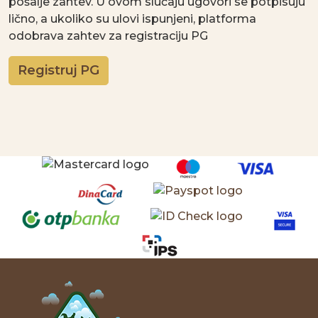
pošalje zahtev. U ovom slučaju ugovori se potpisuju
lično, a ukoliko su ulovi ispunjeni, platforma
odobrava zahtev za registraciju PG
Registruj PG