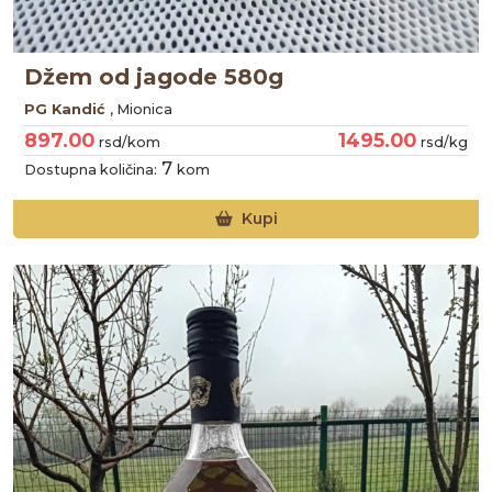
Džem od jagode 580g
PG Kandić
, Mionica
897.00
1495.00
rsd/kom
rsd/kg
7
Dostupna količina:
kom
Kupi