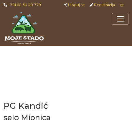
+381 60 36 00 779
Uloguj se
Registracija
PG Kandić
selo Mionica