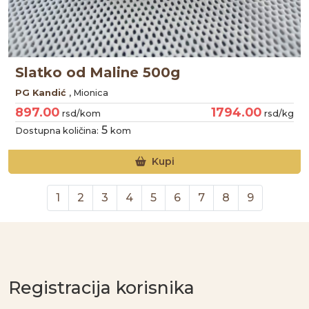
Slatko od Maline 500g
PG Kandić
, Mionica
897.00
1794.00
rsd/kom
rsd/kg
5
Dostupna količina:
kom
Kupi
1
2
3
4
5
6
7
8
9
Registracija korisnika