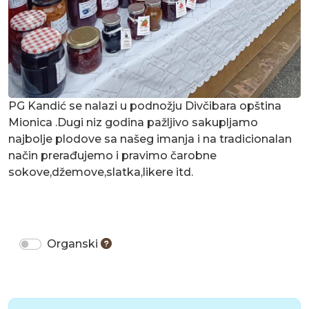
PG Kandić se nalazi u podnožju Divčibara opština
Mionica .Dugi niz godina pažljivo sakupljamo
najbolje plodove sa našeg imanja i na tradicionalan
način prerađujemo i pravimo čarobne
sokove,džemove,slatka,likere itd.
Organski