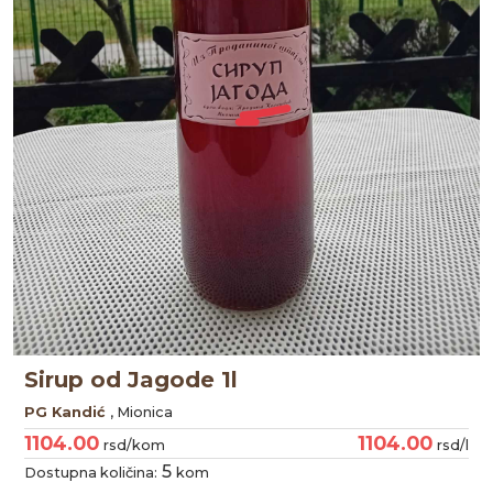
Sirup od Jagode 1l
PG Kandić
, Mionica
1104.00
1104.00
rsd/kom
rsd/l
5
Dostupna količina:
kom