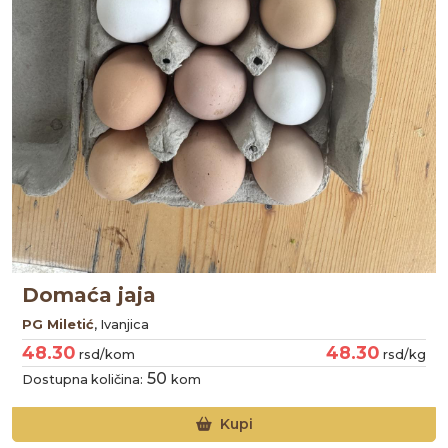
Domaća jaja
PG Miletić
, Ivanjica
48.30
48.30
rsd/kom
rsd/kg
50
Dostupna količina:
kom
Kupi