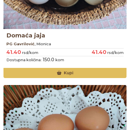
Domaća jaja
PG Gavrilović
, Mionica
41.40
41.40
rsd/kom
rsd/kom
150.0
Dostupna količina:
kom
Kupi