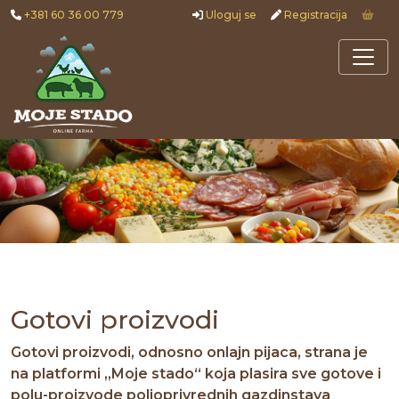
+381 60 36 00 779
Uloguj se
Registracija
Gotovi proizvodi
Gotovi proizvodi, odnosno onlajn pijaca, strana je
na platformi „Moje stado“ koja plasira sve gotove i
polu-proizvode poljoprivrednih gazdinstava