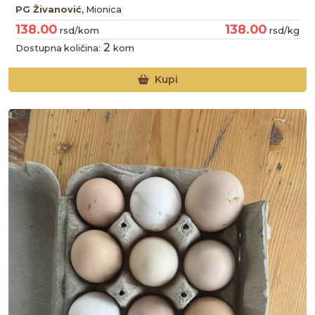
PG Živanović
, Mionica
138.00
138.00
rsd/kom
rsd/kg
2
Dostupna količina:
kom
Kupi