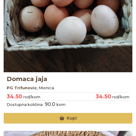
Domaca jaja
PG Trifunovic
, Mionica
34.50
34.50
rsd/kom
rsd/kom
90.0
Dostupna količina:
kom
Kupi