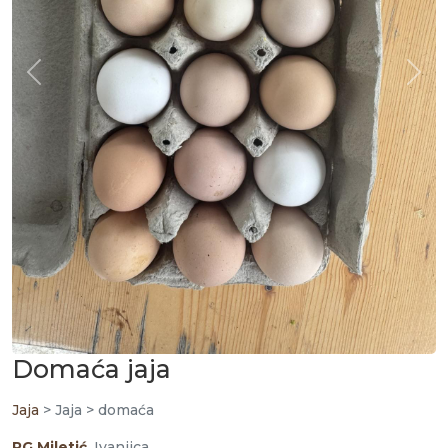
Domaća jaja
Jaja
> Jaja > domaća
PG Miletić
, Ivanjica
jaja iz slobodnog uzgoja
Jedinica mere:
kom
48.30
Cena po jedinici mere:
rsd/kom
Cena po kg:
48.30 rsd/kg