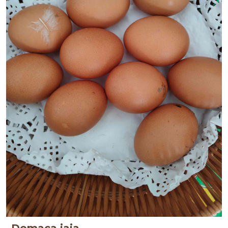
Domaca jaja
PG Živanović
, Mionica
138.00
138.00
rsd/kom
rsd/kg
2
Dostupna količina:
kom
Kupi