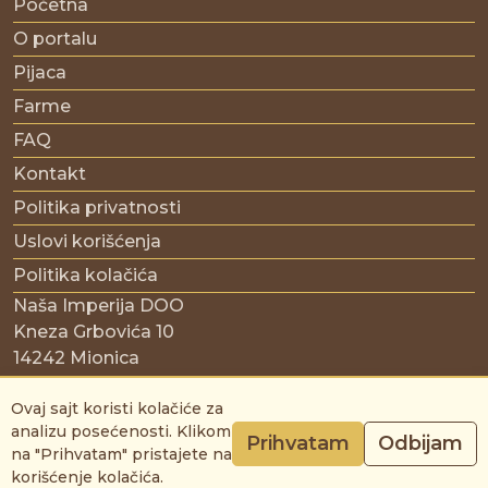
Početna
O portalu
Pijaca
Farme
FAQ
Kontakt
Politika privatnosti
Uslovi korišćenja
Politika kolačića
Naša Imperija DOO
Kneza Grbovića 10
14242 Mionica
Srbija
Ovaj sajt koristi kolačiće za
PIB: 114244045
analizu posećenosti. Klikom
Prihvatam
Odbijam
na "Prihvatam" pristajete na
© Copyright 2026 Moje stado | All rights reserved.
korišćenje kolačića.