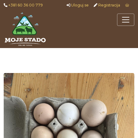
+381 60 36 00 779
Uloguj se
Registracija
Previous
Nex