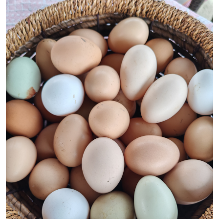
Domaća jaja
PG Gavrilović
, Mionica