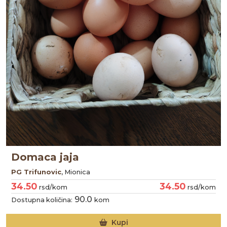
Domaca jaja
PG Trifunovic
, Mionica
34.50
34.50
rsd/kom
rsd/kom
90.0
Dostupna količina:
kom
Kupi
Domaća kokošija jaja
PG BELJANSKI ILIJA
, Odžaci
34.50
34.50
rsd/kom
rsd/kom
0.0
Dostupna količina:
kom