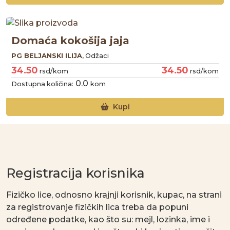
Kupi
Registracija korisnika
Fizičko lice, odnosno krajnji korisnik, kupac, na strani
za registrovanje fizičkih lica treba da popuni
određene podatke, kao što su: mejl, lozinka, ime i
prezime, adresa, grad i poštanski broj, zatim pročita
ugovor i uslove poslovanja i štiklira da se slaže sa
navedenim i pritisne opciju „registruj se“.
Registruj se