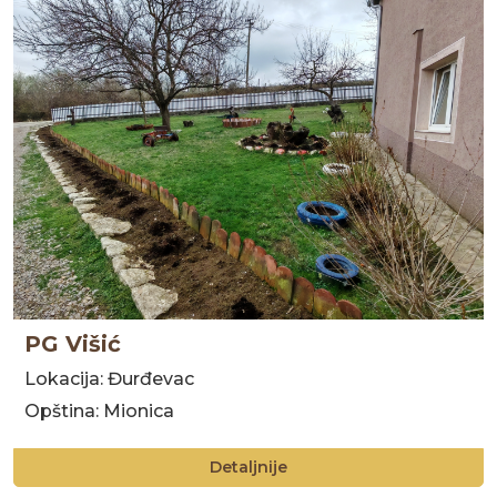
PG Višić
Lokacija: Đurđevac
Opština: Mionica
Detaljnije