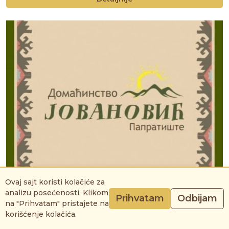
Ovaj sajt koristi kolačiće za
PG Jovanović
analizu posećenosti. Klikom
Prihvatam
Odbijam
Lokacija: Papratište
na "Prihvatam" pristajete na
korišćenje kolačića.
Opština: Požega