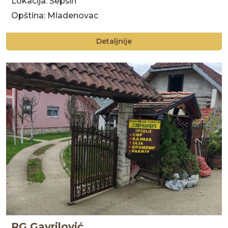
Lokacija: Šepšin
Opština: Mladenovac
Detaljnije
PG Gavrilović