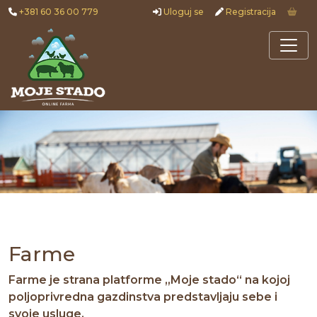
+381 60 36 00 779
Uloguj se
Registracija
Farme
Farme je strana platforme „Moje stado“ na kojoj
poljoprivredna gazdinstva predstavljaju sebe i
svoje usluge.