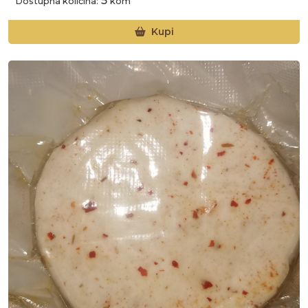
5
Dostupna količina:
kom
Kupi