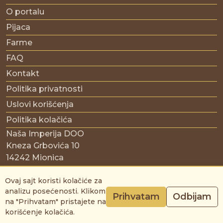
O portalu
Pijaca
Farme
FAQ
Kontakt
Politika privatnosti
Uslovi korišćenja
Politika kolačića
Naša Imperija DOO
Kneza Grbovića 10
14242 Mionica
Srbija
Ovaj sajt koristi kolačiće za
PIB: 114244045
analizu posećenosti. Klikom
Prihvatam
Odbijam
na "Prihvatam" pristajete na
© Copyright 2026 Moje stado | All rights reserved.
korišćenje kolačića.