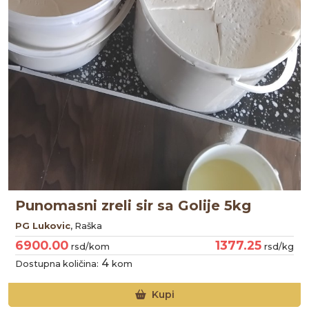
Punomasni zreli sir sa Golije 5kg
PG Lukovic
, Raška
6900.00
1377.25
rsd/kom
rsd/kg
4
Dostupna količina:
kom
Kupi