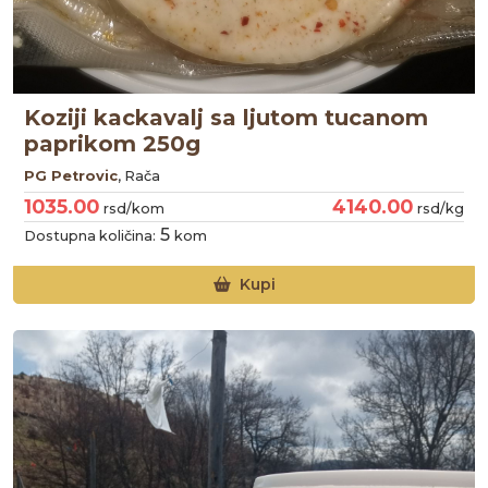
Koziji kackavalj sa ljutom tucanom
paprikom 250g
PG Petrovic
, Rača
1035.00
4140.00
rsd/kom
rsd/kg
5
Dostupna količina:
kom
Kupi