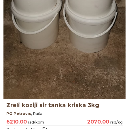
Zreli koziji sir tanka kriska 3kg
PG Petrovic
, Rača
6210.00
2070.00
rsd/kom
rsd/kg