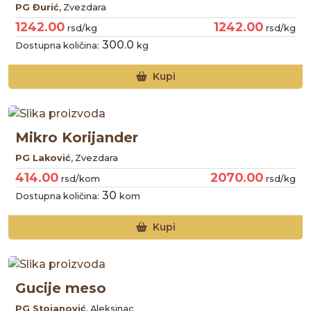
PG Đurić
, Zvezdara
1242.00
1242.00
rsd/kg
rsd/kg
300.0
Dostupna količina:
kg
Kupi
Mikro Korijander
PG Laković
, Zvezdara
414.00
2070.00
rsd/kom
rsd/kg
30
Dostupna količina:
kom
Kupi
Gucije meso
PG Stojanović
, Aleksinac