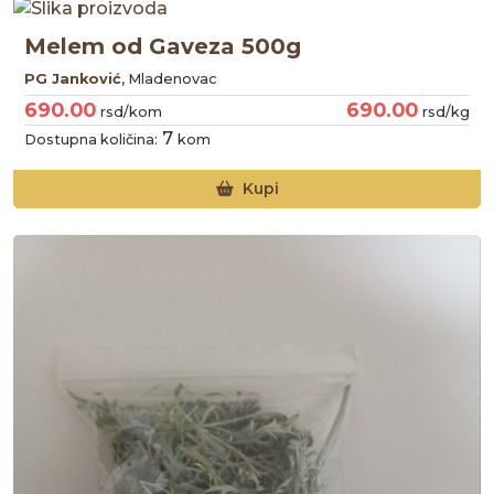
Melem od Gaveza 500g
PG Janković
, Mladenovac
690.00
690.00
rsd/kom
rsd/kg
7
Dostupna količina:
kom
Kupi