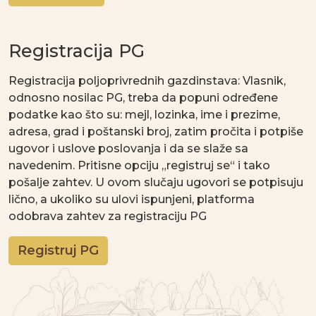
Registracija PG
Registracija poljoprivrednih gazdinstava: Vlasnik,
odnosno nosilac PG, treba da popuni određene
podatke kao što su: mejl, lozinka, ime i prezime,
adresa, grad i poštanski broj, zatim pročita i potpiše
ugovor i uslove poslovanja i da se slaže sa
navedenim. Pritisne opciju „registruj se“ i tako
pošalje zahtev. U ovom slučaju ugovori se potpisuju
lično, a ukoliko su ulovi ispunjeni, platforma
odobrava zahtev za registraciju PG
Registruj PG