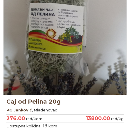
Caj od Pelina 20g
PG Janković
, Mladenovac
276.00
13800.00
rsd/kom
rsd/kg
19
Dostupna količina:
kom