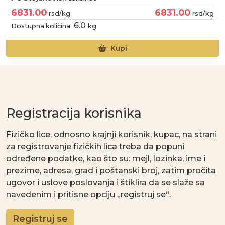
6831.00
6831.00
rsd/kg
rsd/kg
6.0
Dostupna količina:
kg
Kupi
Registracija korisnika
Fizičko lice, odnosno krajnji korisnik, kupac, na strani
za registrovanje fizičkih lica treba da popuni
određene podatke, kao što su: mejl, lozinka, ime i
prezime, adresa, grad i poštanski broj, zatim pročita
ugovor i uslove poslovanja i štiklira da se slaže sa
navedenim i pritisne opciju „registruj se“.
Registruj se