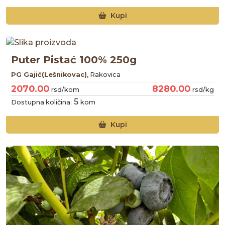
Kupi
Puter Pistać 100% 250g
PG Gajić(Lešnikovac)
, Rakovica
2070.00
8280.00
rsd/kom
rsd/kg
5
Dostupna količina:
kom
Kupi