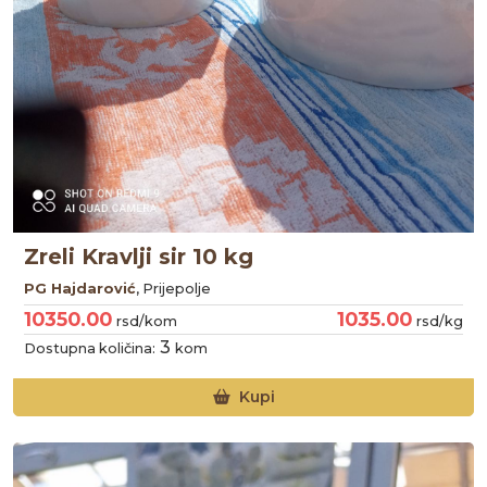
Zreli Kravlji sir 10 kg
PG Hajdarović
, Prijepolje
10350.00
1035.00
rsd/kom
rsd/kg
3
Dostupna količina:
kom
Kupi