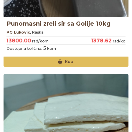
Punomasni zreli sir sa Golije 10kg
PG Lukovic
, Raška
13800.00
1378.62
rsd/kom
rsd/kg
5
Dostupna količina:
kom
Kupi