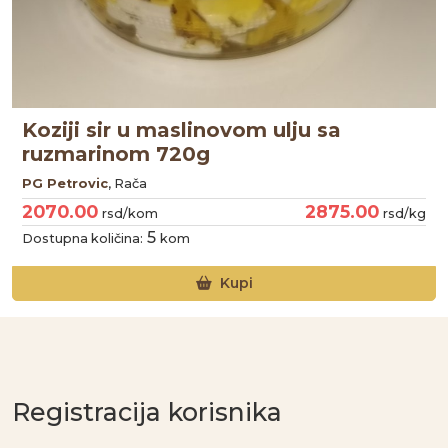
Koziji sir u maslinovom ulju sa
ruzmarinom 720g
PG Petrovic
, Rača
2070.00
2875.00
rsd/kom
rsd/kg
5
Dostupna količina:
kom
Kupi
Registracija korisnika