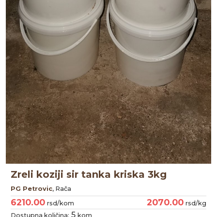
Zreli koziji sir tanka kriska 3kg
PG Petrovic
, Rača
6210.00
2070.00
rsd/kom
rsd/kg
5
Dostupna količina:
kom