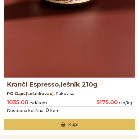
Kranči Espresso,lešnik 210g
PG Gajić(Lešnikovac)
, Rakovica
1035.00
5175.00
rsd/kom
rsd/kg
0
Dostupna količina:
kom
Kupi