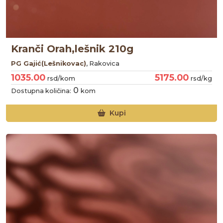
Kranči Orah,lešnik 210g
PG Gajić(Lešnikovac)
, Rakovica
1035.00
5175.00
rsd/kom
rsd/kg
0
Dostupna količina:
kom
Kupi