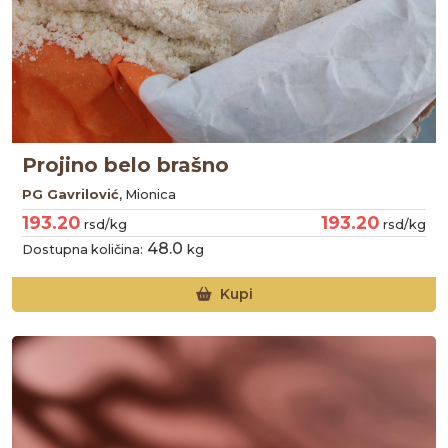
Projino belo brašno
PG Gavrilović
, Mionica
193.20
193.20
rsd/kg
rsd/kg
48.0
Dostupna količina:
kg
Kupi