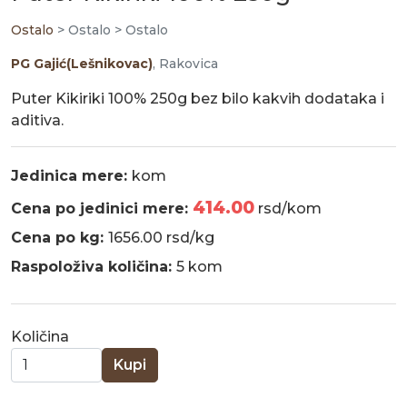
Ostalo
> Ostalo > Ostalo
PG Gajić(Lešnikovac)
, Rakovica
Puter Kikiriki 100% 250g bez bilo kakvih dodataka i
aditiva.
Jedinica mere:
kom
414.00
Cena po jedinici mere:
rsd/kom
Cena po kg:
1656.00 rsd/kg
Raspoloživa količina:
5 kom
Količina
Kupi