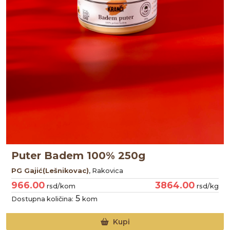
Puter Badem 100% 250g
PG Gajić(Lešnikovac)
, Rakovica
966.00
3864.00
rsd/kom
rsd/kg
5
Dostupna količina:
kom
Kupi