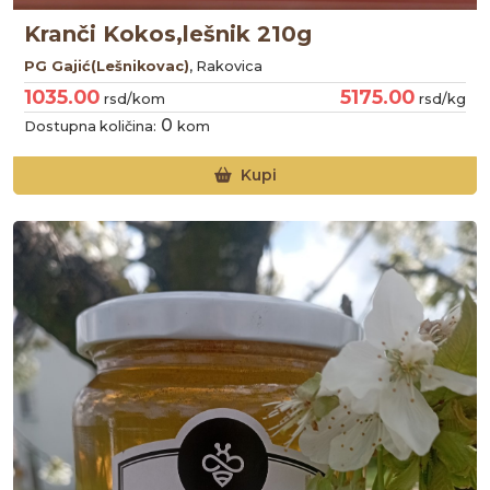
Kranči Kokos,lešnik 210g
PG Gajić(Lešnikovac)
, Rakovica
1035.00
5175.00
rsd/kom
rsd/kg
0
Dostupna količina:
kom
Kupi