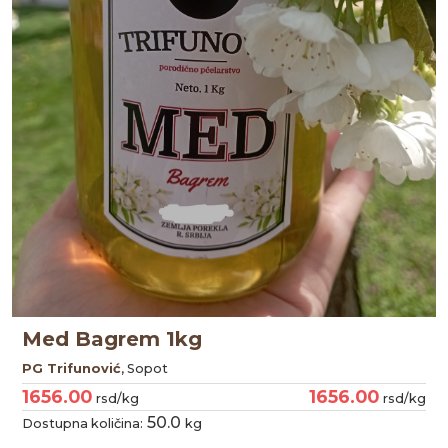
Med Bagrem 1kg
PG Trifunović
, Sopot
1656.00
1656.00
rsd/kg
rsd/kg
50.0
Dostupna količina:
kg