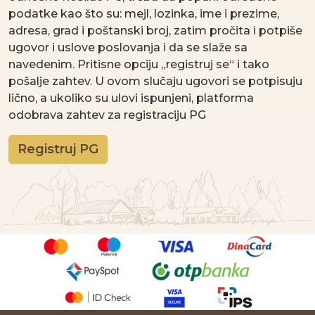
podatke kao što su: mejl, lozinka, ime i prezime,
adresa, grad i poštanski broj, zatim pročita i potpiše
ugovor i uslove poslovanja i da se slaže sa
navedenim. Pritisne opciju „registruj se“ i tako
pošalje zahtev. U ovom slučaju ugovori se potpisuju
lično, a ukoliko su ulovi ispunjeni, platforma
odobrava zahtev za registraciju PG
Registruj PG