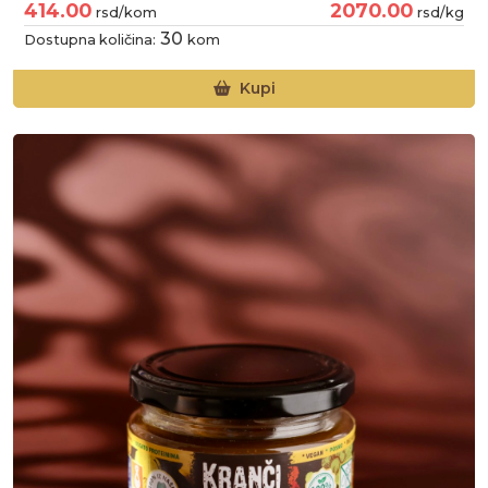
414.00
2070.00
rsd/kom
rsd/kg
30
Dostupna količina:
kom
Kupi