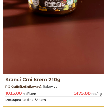
Kranči Crni krem 210g
PG Gajić(Lešnikovac)
, Rakovica
1035.00
5175.00
rsd/kom
rsd/kg
0
Dostupna količina:
kom