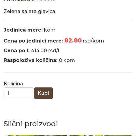
Zelena salata glavica
Jedinica mere:
kom
82.80
Cena po jedinici mere:
rsd/kom
Cena po l:
414.00 rsd/l
Raspoloživa količina:
0 kom
Količina
Kupi
Slični proizvodi