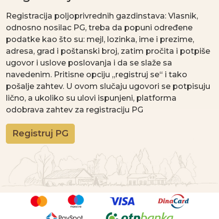
Registracija poljoprivrednih gazdinstava: Vlasnik,
odnosno nosilac PG, treba da popuni određene
podatke kao što su: mejl, lozinka, ime i prezime,
adresa, grad i poštanski broj, zatim pročita i potpiše
ugovor i uslove poslovanja i da se slaže sa
navedenim. Pritisne opciju „registruj se“ i tako
pošalje zahtev. U ovom slučaju ugovori se potpisuju
lično, a ukoliko su ulovi ispunjeni, platforma
odobrava zahtev za registraciju PG
Registruj PG