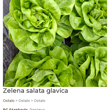
Zelena salata glavica
Ostalo
> Ostalo > Ostalo
PG Stankovic
, Pančevo