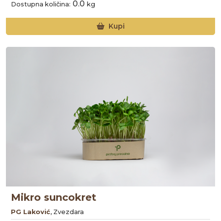
0.0
Dostupna količina:
kg
Kupi
Mikro suncokret
PG Laković
, Zvezdara