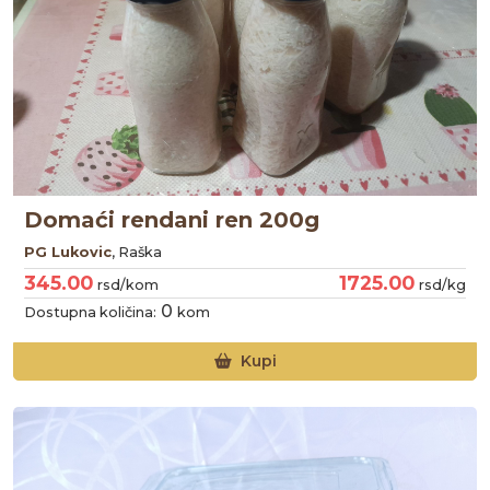
Domaći rendani ren 200g
PG Lukovic
, Raška
345.00
1725.00
rsd/kom
rsd/kg
0
Dostupna količina:
kom
Kupi