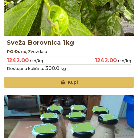
Sveža Borovnica 1kg
PG Đurić
, Zvezdara
1242.00
1242.00
rsd/kg
rsd/kg
300.0
Dostupna količina:
kg
Kupi