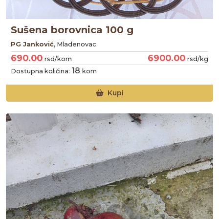
Sušena borovnica 100 g
PG Janković
, Mladenovac
690.00
6900.00
rsd/kom
rsd/kg
18
Dostupna količina:
kom
Kupi