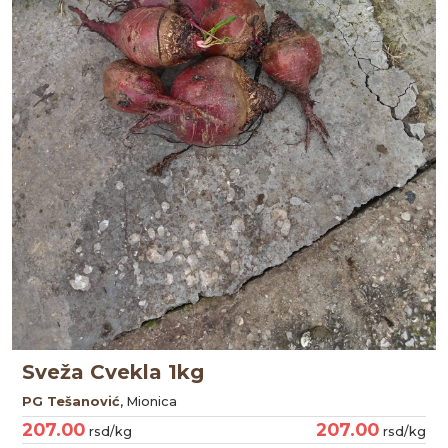
Sveža Cvekla 1kg
PG Tešanović
, Mionica
207.00
207.00
rsd/kg
rsd/kg