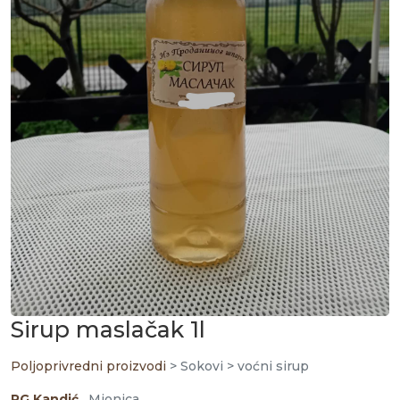
Sirup maslačak 1l
Poljoprivredni proizvodi
> Sokovi > voćni sirup
PG Kandić
, Mionica