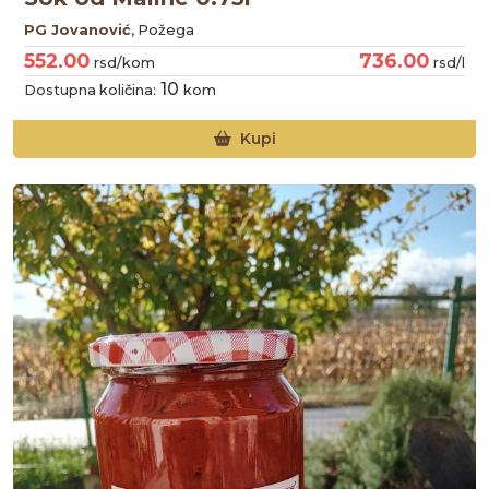
PG Jovanović
, Požega
552.00
736.00
rsd/kom
rsd/l
10
Dostupna količina:
kom
Kupi