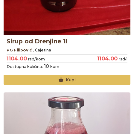
Sirup od Drenjine 1l
PG Filipović
, Čajetina
1104.00
1104.00
rsd/kom
rsd/l
10
Dostupna količina:
kom
Kupi