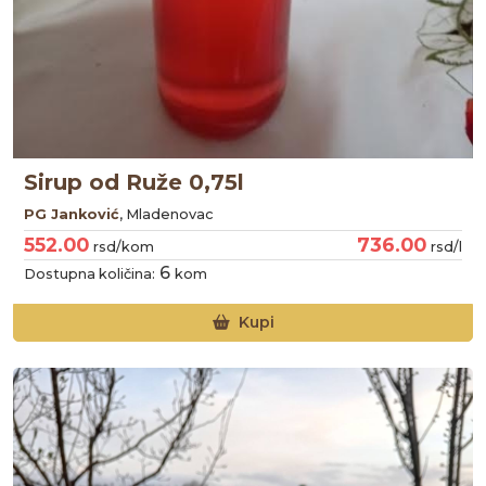
Sirup od Ruže 0,75l
PG Janković
, Mladenovac
552.00
736.00
rsd/kom
rsd/l
6
Dostupna količina:
kom
Kupi