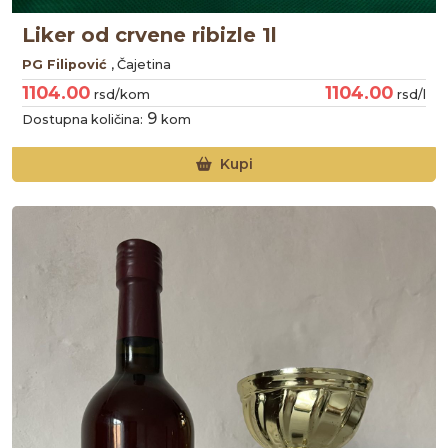
Liker od crvene ribizle 1l
PG Filipović
, Čajetina
1104.00
1104.00
rsd/kom
rsd/l
9
Dostupna količina:
kom
Kupi