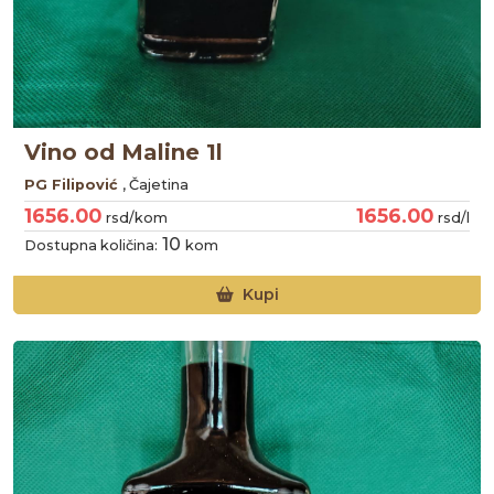
Vino od Maline 1l
PG Filipović
, Čajetina
1656.00
1656.00
rsd/kom
rsd/l
10
Dostupna količina:
kom
Kupi