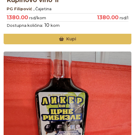
PG Filipović
, Čajetina
1380.00
1380.00
rsd/kom
rsd/l
10
Dostupna količina:
kom
Kupi