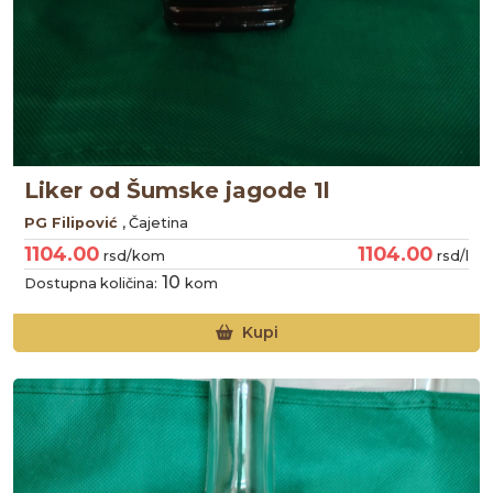
Liker od Šumske jagode 1l
PG Filipović
, Čajetina
1104.00
1104.00
rsd/kom
rsd/l
10
Dostupna količina:
kom
Kupi