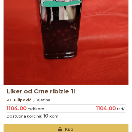
Liker od Crne ribizle 1l
PG Filipović
, Čajetina
1104.00
1104.00
rsd/kom
rsd/l
10
Dostupna količina:
kom
Kupi