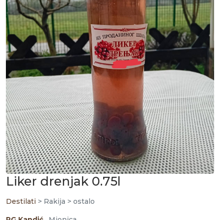
Liker drenjak 0.75l
Destilati
> Rakija > ostalo
PG Kandić
, Mionica