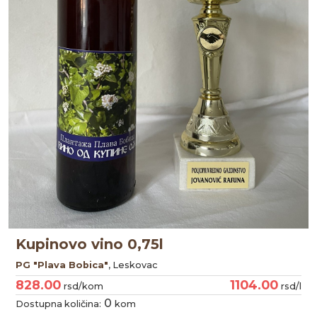
Kupinovo vino 0,75l
PG "Plava Bobica"
, Leskovac
828.00
1104.00
rsd/kom
rsd/l
0
Dostupna količina:
kom