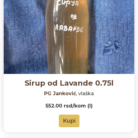
Sirup od Lavande 0.75l
PG Janković
, vlaška
552.00 rsd/kom (l)
Kupi