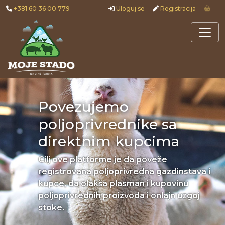
+381 60 36 00 779
Uloguj se
Registracija
Povezujemo
poljoprivrednike sa
direktnim kupcima
Cilj ove platforme je da poveže
registrovana poljoprivredna gazdinstava i
kupce, da olakša plasman i kupovinu
poljoprivrednih proizvoda i onlajn uzgoj
stoke.