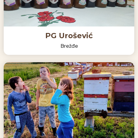
PG Urošević
Brežđe